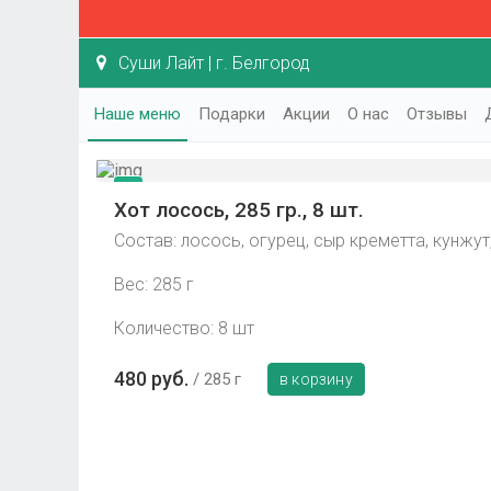
Суши Лайт | г. Белгород
Наше меню
Подарки
Акции
О нас
Отзывы
Хот лосось, 285 гр., 8 шт.
Состав: лосось, огурец, сыр креметта, кунжут
Вес: 285 г
Количество: 8 шт
480 руб.
285 г
в корзину